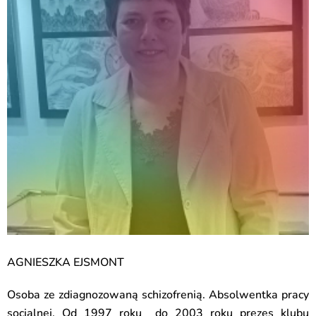
AGNIESZKA EJSMONT
Osoba ze zdiagnozowaną schizofrenią. Absolwentka pracy
socjalnej. Od 1997
roku do
2003 roku prezes klubu