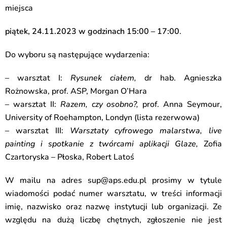
miejsca
piątek, 24.11.2023 w godzinach 15:00 – 17:00
.
Do wyboru są następujące wydarzenia:
– warsztat I:
Rysunek ciałem,
dr hab. Agnieszka
Rożnowska, prof. ASP
,
Morgan O’Hara
– warsztat II:
Razem, czy osobno?,
prof. Anna Seymour
,
University of Roehampton, Londyn (lista rezerwowa)
– warsztat III:
Warsztaty cyfrowego malarstwa, live
painting i spotkanie z twórcami aplikacji Glaze,
Zofia
Czartoryska – Płoska, Robert Latoś
W mailu na adres
sup@aps.edu.pl
prosimy w tytule
wiadomości podać numer warsztatu, w treści informacji
imię, nazwisko oraz nazwę instytucji lub organizacji. Ze
względu na dużą liczbę chętnych, zgłoszenie nie jest