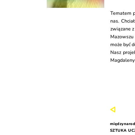
Tematem pr
nas. Chcia
związane z
Mazowszu
może być d
Nasz proj
Magdaleny 
międzynarod
SZTUKA UC