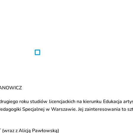
FANOWICZ
drugiego roku
studiów licencjackich na kierunku
Edukacj
a
arty
edagogiki Specjalnej w Warszawie
. Jej zainteresowania to sz
(wraz z Alicją Pawłowską)